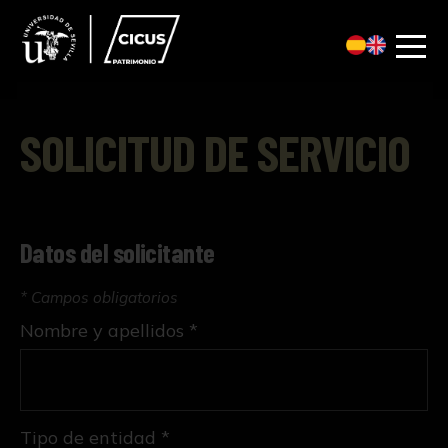
SOLICITUD DE SERVICIO
Datos del solicitante
* Campos obligatorios
Nombre y apellidos *
Tipo de entidad *