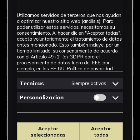
Utilizamos servicios de terceros que nos ayudan
Código Postal *
a optimizar nuestro sitio web (análisis). Para
poder utilizar estos servicios, necesitamos su
consentimiento. Al hacer clic en "Aceptar todas",
acepta voluntariamente el tratamiento de datos
antes mencionado. Esto también incluye, por un
País *
tiempo limitado, su consentimiento de acuerdo
con el Artículo 49 (1) (a) GDPR para el
procesamiento de datos fuera del EEE, por
ejemplo, en los EE. UU.
Política de privacidad
Tecnicas
Siempre activas
Solicitud de Servicio
Permitir cookies 
Personalizacion
Tipo de solicitud *
Aceptar
Aceptar
seleccionadas
todas