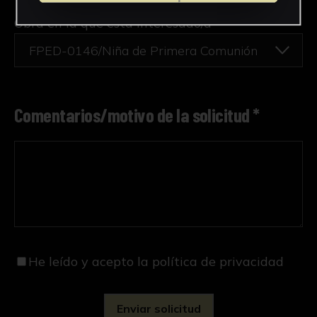
Obra en la que está interesado/a
*
FPED-0146/Niña de Primera Comunión
Comentarios/motivo de la solicitud *
He leído y acepto
la política de privacidad