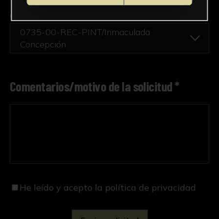
Obra en la que está interesado/a
*
0735-00-REC-PINT/Inmaculada
Concepción
Comentarios/motivo de la solicitud *
He leído y acepto
la política de privacidad