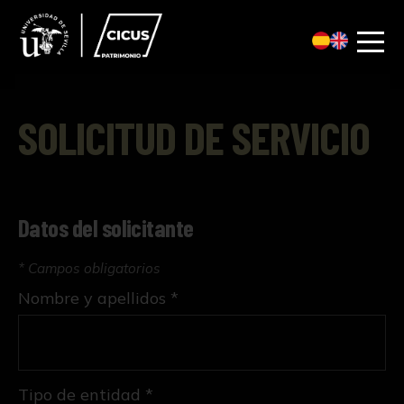
SOLICITUD DE SERVICIO
Datos del solicitante
* Campos obligatorios
Nombre y apellidos *
Tipo de entidad *