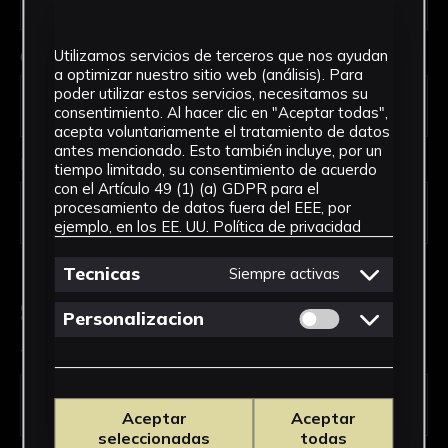
Código Postal *
Utilizamos servicios de terceros que nos ayudan
a optimizar nuestro sitio web (análisis). Para
poder utilizar estos servicios, necesitamos su
consentimiento. Al hacer clic en "Aceptar todas",
acepta voluntariamente el tratamiento de datos
antes mencionado. Esto también incluye, por un
País *
tiempo limitado, su consentimiento de acuerdo
con el Artículo 49 (1) (a) GDPR para el
procesamiento de datos fuera del EEE, por
ejemplo, en los EE. UU.
Política de privacidad
Tecnicas
Siempre activas
Solicitud de Servicio
Permitir cookies 
Personalizacion
Tipo de solicitud *
Aceptar
Aceptar
seleccionadas
todas