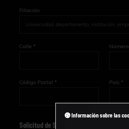
Filiación
Calle *
Número
Código Postal *
País *
Información sobre las co
Solicitud de Servicio