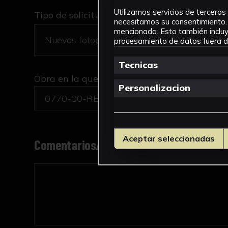
Utilizamos servicios de terceros 
Tipo de solicitud *
necesitamos su consentimiento. 
mencionado. Esto también incluye
procesamiento de datos fuera de
Tecnicas
Obra en la que está interesado/a
*
Personalizacion
0770-00-REC-PINT/Antonio Aguilar y Corr
Aceptar seleccionadas
Comentarios/motivo de la solicitud *