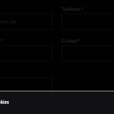
Teléfono *
 *
Ciudad *
okies