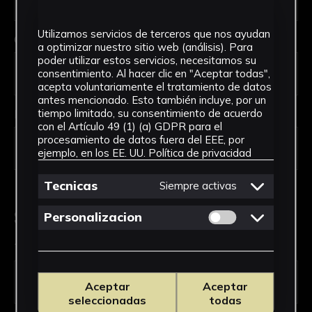
Utilizamos servicios de terceros que nos ayudan
Código Postal *
a optimizar nuestro sitio web (análisis). Para
poder utilizar estos servicios, necesitamos su
consentimiento. Al hacer clic en "Aceptar todas",
acepta voluntariamente el tratamiento de datos
antes mencionado. Esto también incluye, por un
País *
tiempo limitado, su consentimiento de acuerdo
con el Artículo 49 (1) (a) GDPR para el
procesamiento de datos fuera del EEE, por
ejemplo, en los EE. UU.
Política de privacidad
Tecnicas
Siempre activas
Solicitud de Servicio
Permitir cookies 
Personalizacion
Tipo de solicitud *
Aceptar
Aceptar
seleccionadas
todas