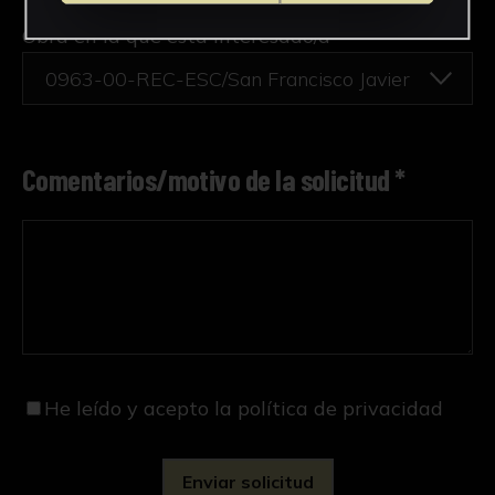
Obra en la que está interesado/a
*
0963-00-REC-ESC/San Francisco Javier
Comentarios/motivo de la solicitud *
He leído y acepto
la política de privacidad