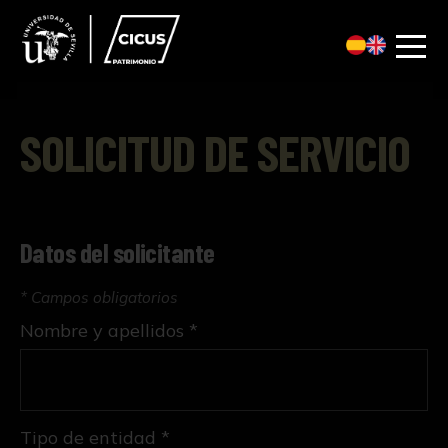
SOLICITUD DE SERVICIO
Datos del solicitante
* Campos obligatorios
Nombre y apellidos *
Tipo de entidad *