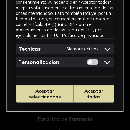
Farmacia de Sevilla (Tesis doctoral inédita,
consentimiento. Al hacer clic en "Aceptar todas",
421-663, Universidad de Sevilla, 2018).
acepta voluntariamente el tratamiento de datos
antes mencionado. Esto también incluye, por un
tiempo limitado, su consentimiento de acuerdo
con el Artículo 49 (1) (a) GDPR para el
procesamiento de datos fuera del EEE, por
ejemplo, en los EE. UU.
Política de privacidad
NºCatálogo
FFAR-245
Tecnicas
Siempre activas
Tipología
Permitir cookies 
Personalizacion
Medicamento
Cronología
Aceptar
Aceptar
SF
seleccionadas
todas
Ubicación
Facultad de Farmacia