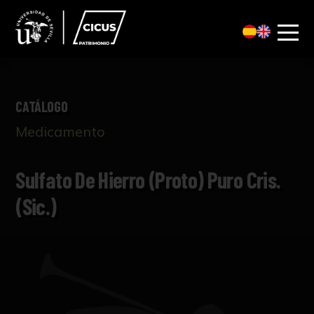
CATÁLOGO
Medicamento
Sulfato De Hierro (proto) Puro Cris.
(sic.)