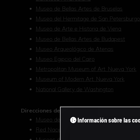
Museo de Bellas Artes de Bruselas
Museo del Hermitage de San Petersburg
Museo de Arte e Historia de Viena
Museo de Bellas Artes de Budapest
Museo Arqueológico de Atenas
Museo Egipcio del Cairo
Metropolitan Museum of Art. Nueva York
Museum of Modern Art. Nueva York
National Gallery de Washington
Direcciones de museos españoles
Museo del Prado
Información sobre las co
Red Nacional de Museos Españoles
Museos de Andalucía