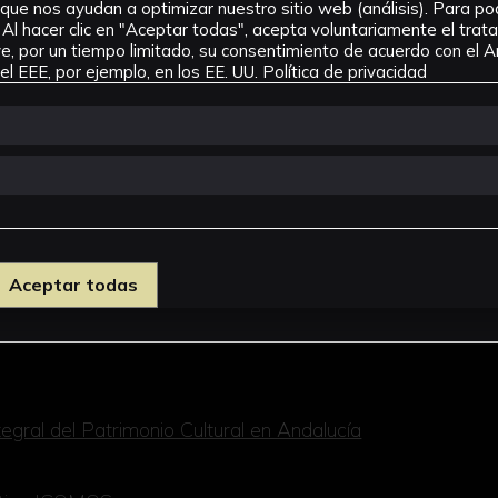
que nos ayudan a optimizar nuestro sitio web (análisis). Para pode
Al hacer clic en "Aceptar todas", acepta voluntariamente el tra
, por un tiempo limitado, su consentimiento de acuerdo con el Ar
l EEE, por ejemplo, en los EE. UU.
Política de privacidad
Aceptar todas
Histórico y su conservación
egral del Patrimonio Cultural en Andalucía