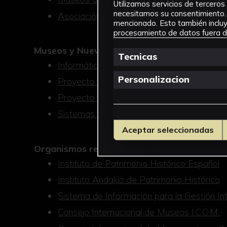
Utilizamos servicios de terceros 
necesitamos su consentimiento. 
Asociación Española de Museólogos
mencionado. Esto también incluye
procesamiento de datos fuera de
Museos y Nuevas Tecnologías
Tecnicas
Informática para archivos y museos
Personalizacion
Proyecto Babel. España
Proyecto Scan. Escocia
Sistemas de Futuro. Portugal
Aceptar seleccionadas
Organismos relacionados con el Patrimonio 
Instituto de Patrimonio Histórico Español
Instituto Andaluz de Patrimonio Histórico
Sistema de Información para la Gestión Int
Consejo Internacional de Museos I.C.O.M.