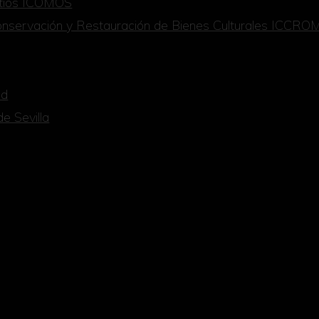
itios ICOMOS
 Conservación y Restauración de Bienes Culturales ICCRO
id
e Sevilla