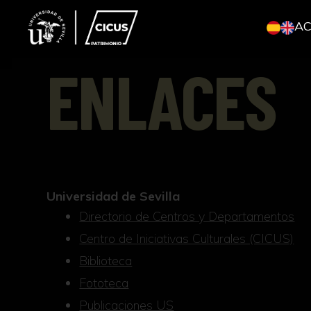
A
ENLACES
Universidad de Sevilla
Directorio de Centros y Departamentos
Centro de Iniciativas Culturales (CICUS)
Biblioteca
Fototeca
Publicaciones US