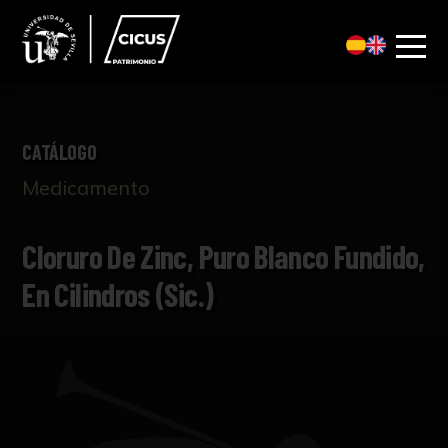
CATÁLOGO
Medicamento
Cloruro De Zinc, Puro Blanco Fundido,
En Cilindros (sic.)