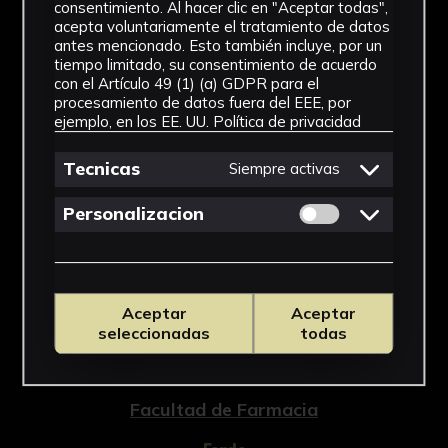
Farmacia de Sevilla (Tesis doctoral inédita,
consentimiento. Al hacer clic en "Aceptar todas",
421-663, Universidad de Sevilla, 2018).
acepta voluntariamente el tratamiento de datos
antes mencionado. Esto también incluye, por un
tiempo limitado, su consentimiento de acuerdo
con el Artículo 49 (1) (a) GDPR para el
procesamiento de datos fuera del EEE, por
ejemplo, en los EE. UU.
Política de privacidad
NºCatálogo
FFAR-422
Tecnicas
Siempre activas
Tipología
Permitir cookies 
Personalizacion
Medicamento
Cronología
Aceptar
Aceptar
SF
seleccionadas
todas
Ubicación
Facultad de Farmacia