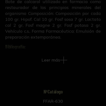
Bote de calcarol utilizado en farmacia como
restaurador de los principios minerales del
organismo Composición: Composición por cada
100 gr. Hipof. Cal 10 gr. Fosf sosa 7 gr. Lactato
cal 2 gr. Fosf magne 2 gr. Fosf potasa 2 gr.
Vehículo c.s.. Forma Farmacéutica: Emulsión de
preparación extemporánea.
Bibliografía:
R. Ruiz Altaba, Creación, estudio,
Leer más
conservación y difusión de la colección
histórico-científica de la Facultad de
Farmacia de Sevilla (Tesis doctoral inédita,
421-663, Universidad de Sevilla, 2018).
NºCatálogo
FFAR-630