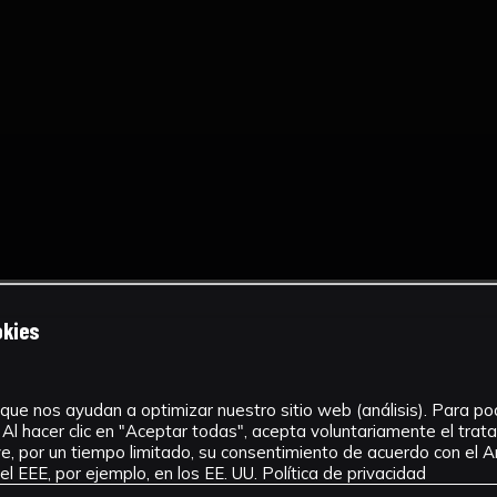
okies
que nos ayudan a optimizar nuestro sitio web (análisis). Para pode
Al hacer clic en "Aceptar todas", acepta voluntariamente el tra
, por un tiempo limitado, su consentimiento de acuerdo con el Ar
l EEE, por ejemplo, en los EE. UU.
Política de privacidad