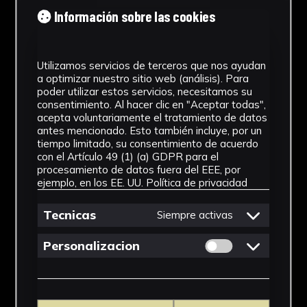
Tipología
Información sobre las cookies
Medicamento
Utilizamos servicios de terceros que nos ayudan
Cronología
a optimizar nuestro sitio web (análisis). Para
poder utilizar estos servicios, necesitamos su
SF
consentimiento. Al hacer clic en "Aceptar todas",
acepta voluntariamente el tratamiento de datos
Materiales
antes mencionado. Esto también incluye, por un
tiempo limitado, su consentimiento de acuerdo
Vidrio
con el Artículo 49 (1) (a) GDPR para el
procesamiento de datos fuera del EEE, por
Ubicación
ejemplo, en los EE. UU.
Política de privacidad
Facultad de Farmacia
Tecnicas
Siempre activas
Dimensiones
Permitir cookies 
Personalizacion
12 x 6 x 6 cm
Ver más