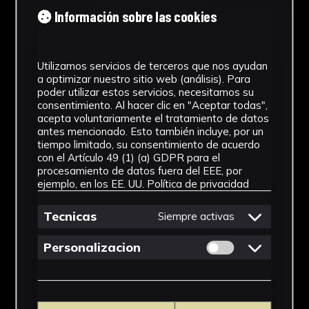
Tipología
Información sobre las cookies
Medicamento
Utilizamos servicios de terceros que nos ayudan
Cronología
a optimizar nuestro sitio web (análisis). Para
poder utilizar estos servicios, necesitamos su
SF
consentimiento. Al hacer clic en "Aceptar todas",
acepta voluntariamente el tratamiento de datos
Materiales
antes mencionado. Esto también incluye, por un
tiempo limitado, su consentimiento de acuerdo
Vidrio
con el Artículo 49 (1) (a) GDPR para el
procesamiento de datos fuera del EEE, por
Ubicación
ejemplo, en los EE. UU.
Política de privacidad
Facultad de Farmacia
Tecnicas
Siempre activas
Dimensiones
Permitir cookies 
Personalizacion
7 x 5 x 5 cm
Ver más