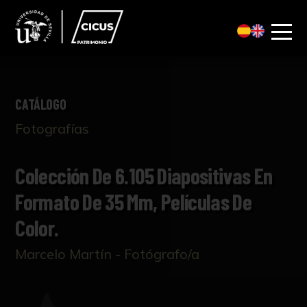
CATÁLOGO
Fotografías
Colección De 6.105 Diapositivas En
Formato De 35 Mm, Películas De
Color.
Marcelo Martín - Fotógrafo/a