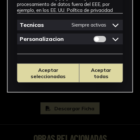
Cronología
-ÁFRICA (60 Diapositivas)
procesamiento de datos fuera del EEE, por
Marruecos (60 Diapositivas)
ejemplo, en los EE. UU.
Política de privacidad
SF
Tecnicas
Siempre activas
- LATINOAMÉRICA (2215 Diapositivas)
Técnica
Perú (180 Diapositivas)
Permitir cookies 
Personalizacion
Fotografía Analógica
Chile (90 Diapositivas)
Venezuela (150 Diapositivas)
Escuela
Brasil (190 Diapositivas)
Ecuador (70 Diapositivas)
Escuela sevillana
Aceptar
Aceptar
Colombia (255 Diapositivas)
Ver más
seleccionadas
todas
Paraguay (80 Diapositivas)
Cuba (360 Diapositivas)
Argentina (840 Diapositivas)
Descargar Ficha
OBRAS RELACIONADAS