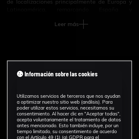
de localizaciones principalmente de Europa y
Latinoamérica, remarcando España y
Argentina, en relación con la residencia del
Leer más
creador.
Contenido en base a la geografía:
-EUROPA (3830 Diapositivas)
Italia (710 Diapositivas)
Austria (110 Diapositivas)
Francia (330 Diapositivas)
NºCatálogo
Alemania (150 Diapositivas)
Información sobre las cookies
.
Bélgica y Holanda (510 Diapositivas)
Suecia (70 Diapositivas)
Autor/es
Portugal (160 Diapositivas)
Utilizamos servicios de terceros que nos ayudan
a optimizar nuestro sitio web (análisis). Para
Inglaterra (210 Diapositivas)
Marcelo Martín - Fotógrafo/a
poder utilizar estos servicios, necesitamos su
España (1070 Diapositivas)
consentimiento. Al hacer clic en "Aceptar todas",
Tipología
acepta voluntariamente el tratamiento de datos
- Exposiciones (510 Diapositivas)
antes mencionado. Esto también incluye, por un
Fotografías
tiempo limitado, su consentimiento de acuerdo
con el Artículo 49 (1) (a) GDPR para el