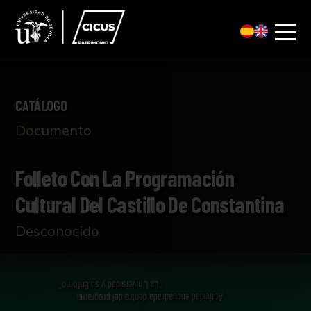
CATÁLOGO
Documento
Folleto Con La Programación
Cultural Del Castillo De Constantina
Desconocido