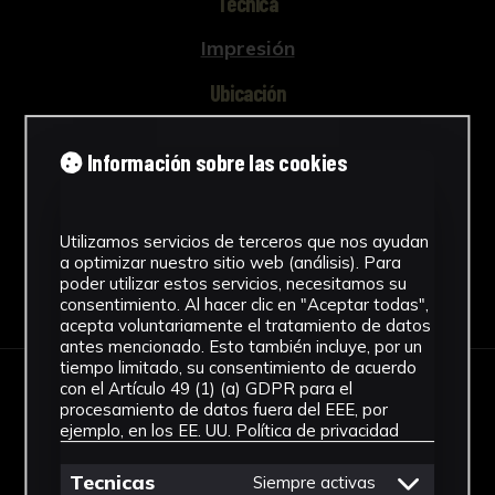
Técnica
Impresión
Ubicación
CICUS. Edificio Madre de Dios
Información sobre las cookies
Ver más
Utilizamos servicios de terceros que nos ayudan
a optimizar nuestro sitio web (análisis). Para
poder utilizar estos servicios, necesitamos su
Descargar Ficha
consentimiento. Al hacer clic en "Aceptar todas",
acepta voluntariamente el tratamiento de datos
antes mencionado. Esto también incluye, por un
tiempo limitado, su consentimiento de acuerdo
con el Artículo 49 (1) (a) GDPR para el
IMÁGENES
procesamiento de datos fuera del EEE, por
ejemplo, en los EE. UU.
Política de privacidad
Tecnicas
Siempre activas