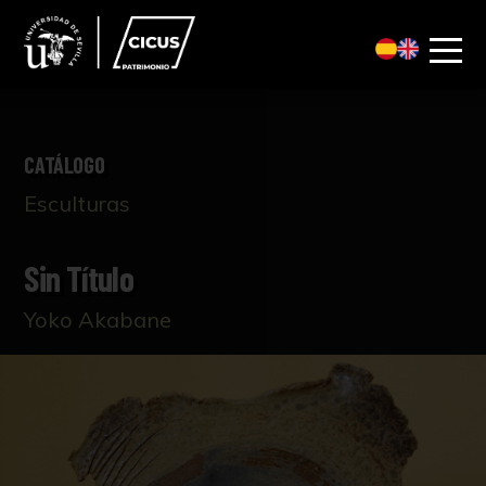
CATÁLOGO
Esculturas
Sin Título
Yoko Akabane