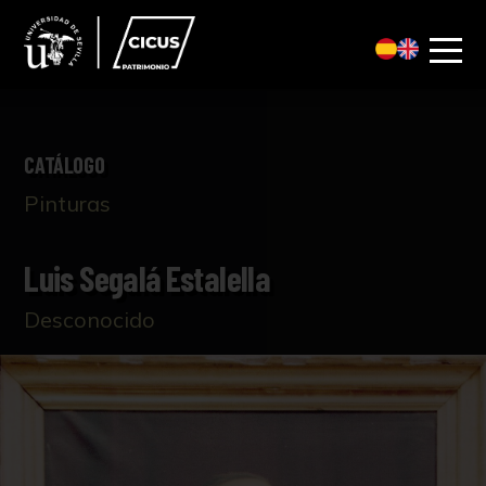
CATÁLOGO
Pinturas
Luis Segalá Estalella
Desconocido