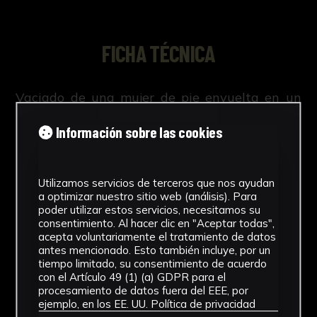
FICHA TÉCNICA
Vaciado de una mujer de pie envuelta en un
manto con su mano derecha soibre el pecho y
Información sobre las cookies
la izquierda con un libro; sobre una peana
gótica con decoración vegetal.
Utilizamos servicios de terceros que nos ayudan
a optimizar nuestro sitio web (análisis). Para
poder utilizar estos servicios, necesitamos su
consentimiento. Al hacer clic en "Aceptar todas",
NºCatálogo
acepta voluntariamente el tratamiento de datos
antes mencionado. Esto también incluye, por un
1252-04-CAP-ESC
tiempo limitado, su consentimiento de acuerdo
con el Artículo 49 (1) (a) GDPR para el
Autor/es
procesamiento de datos fuera del EEE, por
ejemplo, en los EE. UU.
Política de privacidad
Desconocido