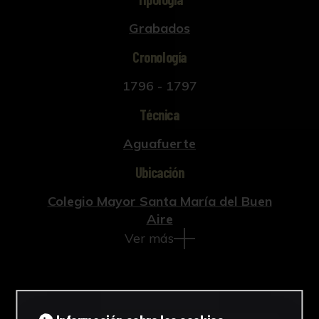
Grabados
Cronología
1796 - 1797
Técnica
Aguafuerte
Ubicación
Colegio Mayor Santa María del Buen
Aire
Ver más
Descargar Ficha