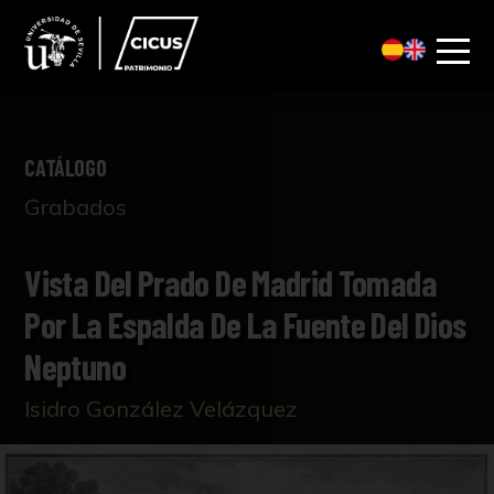
CATÁLOGO
Grabados
Vista Del Prado De Madrid Tomada
Por La Espalda De La Fuente Del Dios
Neptuno
Isidro González Velázquez