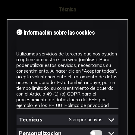
Técnica
Sepia, sanguina y tiza blanca
Ver más
Información sobre las cookies
Utilizamos servicios de terceros que nos ayudan
a optimizar nuestro sitio web (análisis). Para
Descargar Ficha
poder utilizar estos servicios, necesitamos su
consentimiento. Al hacer clic en "Aceptar todas",
acepta voluntariamente el tratamiento de datos
antes mencionado. Esto también incluye, por un
tiempo limitado, su consentimiento de acuerdo
IMÁGENES
con el Artículo 49 (1) (a) GDPR para el
procesamiento de datos fuera del EEE, por
ejemplo, en los EE. UU.
Política de privacidad
Tecnicas
Siempre activas
Permitir cookies 
Personalizacion