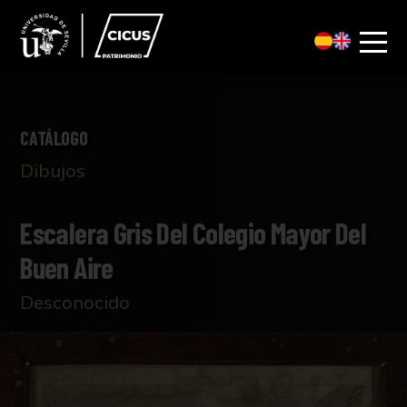
CATÁLOGO
Dibujos
Escalera Gris Del Colegio Mayor Del
Buen Aire
Desconocido