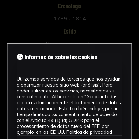
Cronología
1789 - 1814
Estilo
Neorrenacimiento
Técnica
Información sobre las cookies
Aguafuerte
Ver más
Utilizamos servicios de terceros que nos ayudan
a optimizar nuestro sitio web (análisis). Para
poder utilizar estos servicios, necesitamos su
consentimiento. Al hacer clic en "Aceptar todas",
acepta voluntariamente el tratamiento de datos
antes mencionado. Esto también incluye, por un
Descargar Ficha
tiempo limitado, su consentimiento de acuerdo
con el Artículo 49 (1) (a) GDPR para el
procesamiento de datos fuera del EEE, por
ejemplo, en los EE. UU.
Política de privacidad