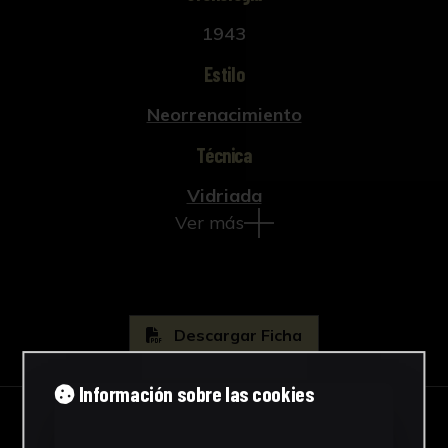
1943
Estilo
Neorrenacimiento
Técnica
Vidriada
Ver más
Descargar Ficha
Información sobre las cookies
IMÁGENES