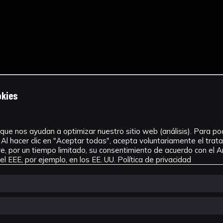
okies
que nos ayudan a optimizar nuestro sitio web (análisis). Para pode
Al hacer clic en "Aceptar todas", acepta voluntariamente el tra
, por un tiempo limitado, su consentimiento de acuerdo con el Ar
l EEE, por ejemplo, en los EE. UU.
Política de privacidad