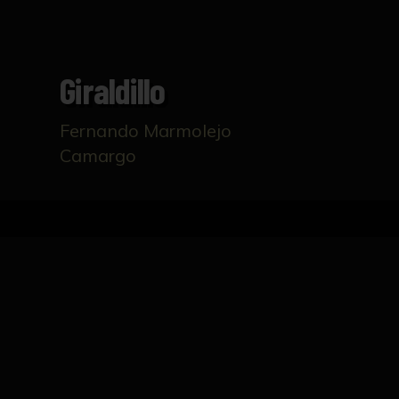
Giraldillo
Fernando Marmolejo
Camargo
Inicio
Catálogo
Giraldillo
FICHA TÉCNICA
Giraldillo sobre bola, remate arquitectónico