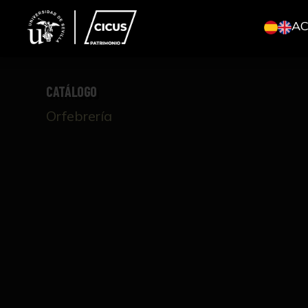
A
CATÁLOGO
Orfebrería