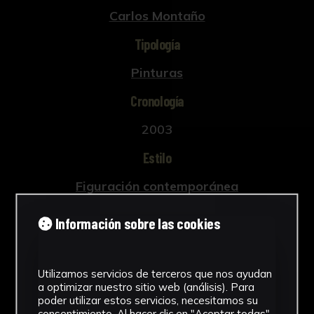
Carlos Montaño
Tipología
Pinturas
Cronología
2003
Estilo
Figuración contemporánea
Materiales
Información sobre las cookies
Lienzo
Ver más
Utilizamos servicios de terceros que nos ayudan
a optimizar nuestro sitio web (análisis). Para
poder utilizar estos servicios, necesitamos su
consentimiento. Al hacer clic en "Aceptar todas",