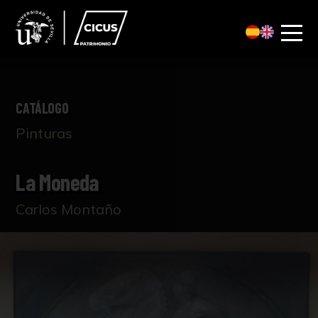
CATÁLOGO
Pinturas
La Moneda
Carlos Montaño