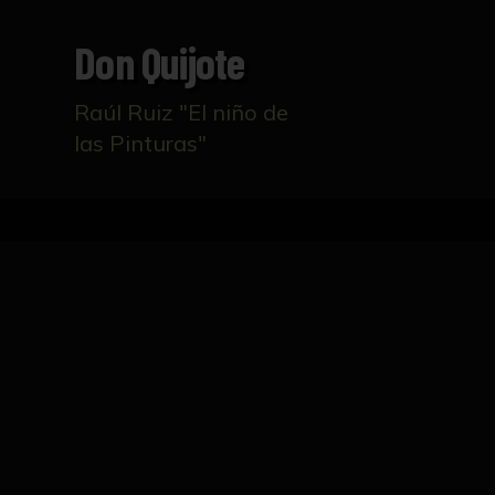
Don Quijote
Raúl Ruiz "El niño de
las Pinturas"
Inicio
Catálogo
Don Quijote
FICHA TÉCNICA
Conjunto de tres piezas con escenas del Q
personajes cabalgando hacias los molinos de v