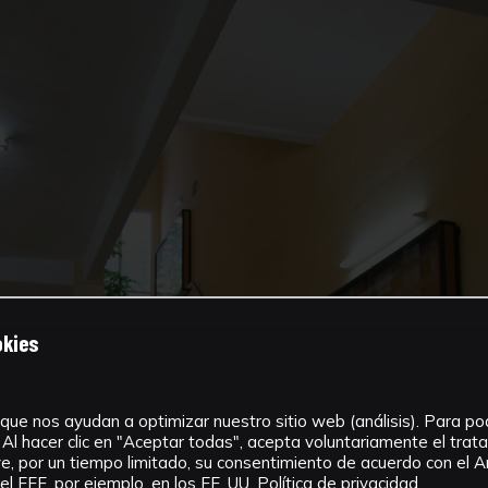
okies
que nos ayudan a optimizar nuestro sitio web (análisis). Para pode
Al hacer clic en "Aceptar todas", acepta voluntariamente el tra
, por un tiempo limitado, su consentimiento de acuerdo con el Ar
l EEE, por ejemplo, en los EE. UU.
Política de privacidad