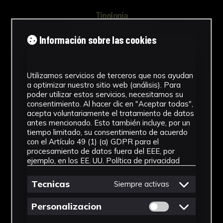
Tipología
Fotografías
Información sobre las cookies
Cronología
SF
Utilizamos servicios de terceros que nos ayudan
a optimizar nuestro sitio web (análisis). Para
poder utilizar estos servicios, necesitamos su
Técnica
consentimiento. Al hacer clic en "Aceptar todas",
acepta voluntariamente el tratamiento de datos
Fotomecánica
antes mencionado. Esto también incluye, por un
tiempo limitado, su consentimiento de acuerdo
Materiales
con el Artículo 49 (1) (a) GDPR para el
procesamiento de datos fuera del EEE, por
Soporte Fotográfico
ejemplo, en los EE. UU.
Política de privacidad
Ver más
Tecnicas
Siempre activas
Permitir cookies 
Personalizacion