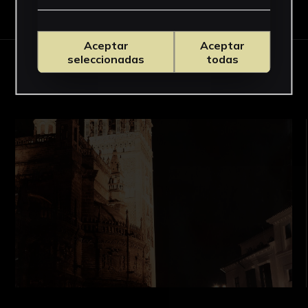
Descargar Ficha
Aceptar
Aceptar
seleccionadas
todas
OBRAS RELACIONADAS