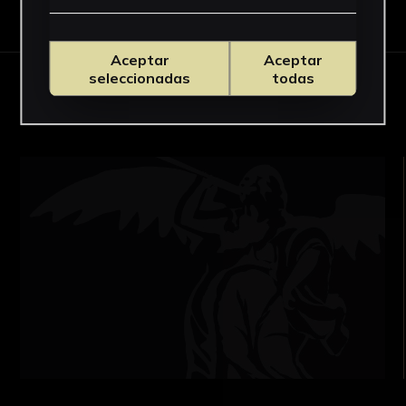
Descargar Ficha
Aceptar
Aceptar
seleccionadas
todas
OBRAS RELACIONADAS