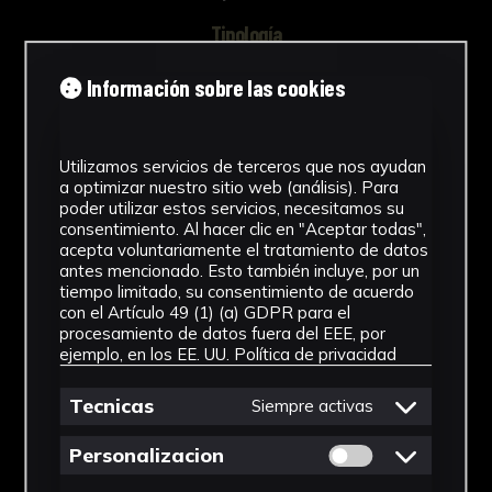
Tipología
Fotografías
Información sobre las cookies
Cronología
SF
Utilizamos servicios de terceros que nos ayudan
a optimizar nuestro sitio web (análisis). Para
poder utilizar estos servicios, necesitamos su
Técnica
consentimiento. Al hacer clic en "Aceptar todas",
acepta voluntariamente el tratamiento de datos
Fotomecánica
antes mencionado. Esto también incluye, por un
tiempo limitado, su consentimiento de acuerdo
Materiales
con el Artículo 49 (1) (a) GDPR para el
procesamiento de datos fuera del EEE, por
Soporte Fotográfico
ejemplo, en los EE. UU.
Política de privacidad
Ver más
Tecnicas
Siempre activas
Permitir cookies 
Personalizacion