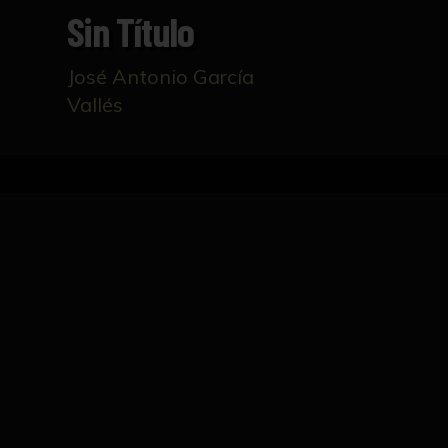
Sin Título
José Antonio García
Vallés
Inicio
Catálogo
Sin título
FICHA TÉCNICA
Un paisaje dividido en dos escenas que produ