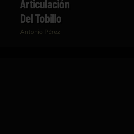
Articulación
Del Tobillo
Antonio Pérez
Inicio
Catálogo
Articulación del tobillo
FICHA TÉCNICA
Talla realizada en madera que representa l
reverso.