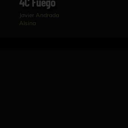
4C Fuego
Javier Andrada
Alsina
Inicio
Catálogo
4C Fuego
FICHA TÉCNICA
25 Escenas diferentes de piedras volcánicas 