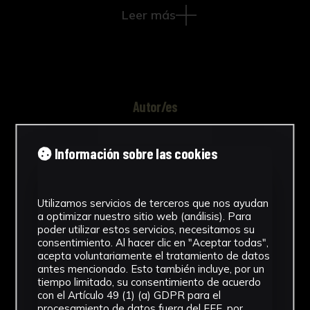
Leer más
Autor/es
Desconocido
Información sobre las cookies
Tipología
Obra Gráfica
Utilizamos servicios de terceros que nos ayudan
a optimizar nuestro sitio web (análisis). Para
Cronología
poder utilizar estos servicios, necesitamos su
consentimiento. Al hacer clic en "Aceptar todas",
1932
acepta voluntariamente el tratamiento de datos
antes mencionado. Esto también incluye, por un
Técnica
tiempo limitado, su consentimiento de acuerdo
con el Artículo 49 (1) (a) GDPR para el
Impresiones papel
procesamiento de datos fuera del EEE, por