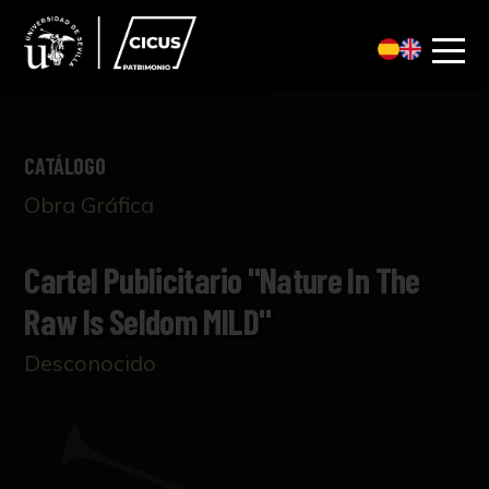
CATÁLOGO
Obra Gráfica
Cartel Publicitario "Nature In The
Raw Is Seldom MILD"
Desconocido