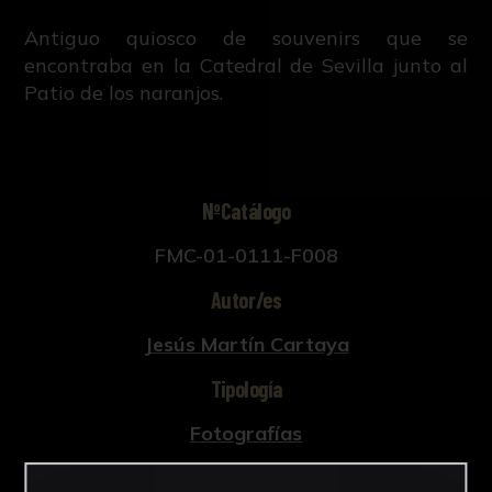
Antiguo quiosco de souvenirs que se
encontraba en la Catedral de Sevilla junto al
Patio de los naranjos.
NºCatálogo
FMC-01-0111-F008
Autor/es
Jesús Martín Cartaya
Tipología
Fotografías
Cronología