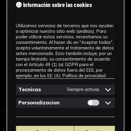
Información sobre las cookies
1980 - 1990
Estilo
Utilizamos servicios de terceros que nos ayudan
Figuración contemporánea
a optimizar nuestro sitio web (análisis). Para
poder utilizar estos servicios, necesitamos su
consentimiento. Al hacer clic en "Aceptar todas",
Técnica
acepta voluntariamente el tratamiento de datos
antes mencionado. Esto también incluye, por un
Fotografía Analógica
tiempo limitado, su consentimiento de acuerdo
Ver más
con el Artículo 49 (1) (a) GDPR para el
procesamiento de datos fuera del EEE, por
ejemplo, en los EE. UU.
Política de privacidad
Tecnicas
Siempre activas
Descargar Ficha
Permitir cookies 
Personalizacion
IMÁGENES