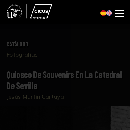
CATÁLOGO
Fotografías
Quiosco De Souvenirs En La Catedral
De Sevilla
Jesús Martín Cartaya