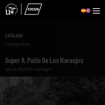
CATÁLOGO
Fotografías
Super 8, Patio De Los Naranjos
Jesús Martín Cartaya