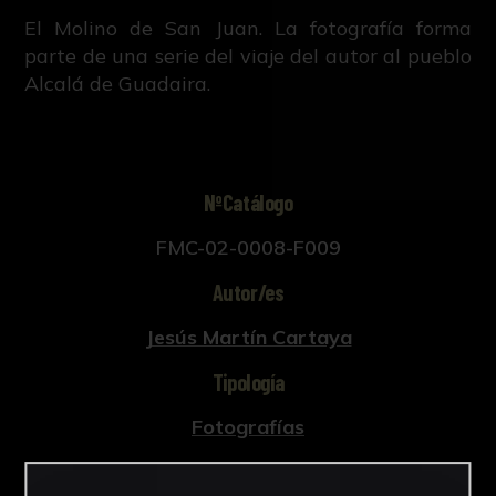
El Molino de San Juan. La fotografía forma
parte de una serie del viaje del autor al pueblo
Alcalá de Guadaira.
NºCatálogo
FMC-02-0008-F009
Autor/es
Jesús Martín Cartaya
Tipología
Fotografías
Cronología