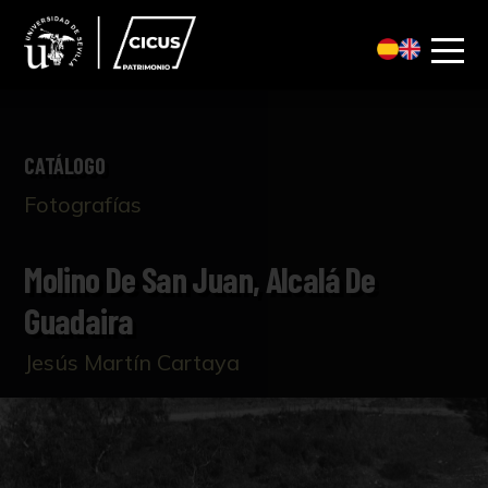
CATÁLOGO
Fotografías
Molino De San Juan, Alcalá De
Guadaira
Jesús Martín Cartaya