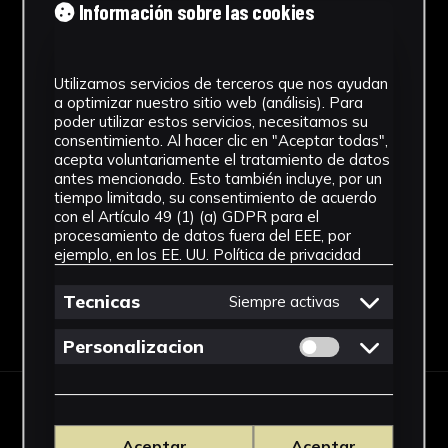
Información sobre las cookies
1970 - 1980
Estilo
Utilizamos servicios de terceros que nos ayudan
Figuración contemporánea
a optimizar nuestro sitio web (análisis). Para
poder utilizar estos servicios, necesitamos su
Técnica
consentimiento. Al hacer clic en "Aceptar todas",
acepta voluntariamente el tratamiento de datos
antes mencionado. Esto también incluye, por un
Fotografía Analógica
tiempo limitado, su consentimiento de acuerdo
Ver más
con el Artículo 49 (1) (a) GDPR para el
procesamiento de datos fuera del EEE, por
ejemplo, en los EE. UU.
Política de privacidad
Tecnicas
Siempre activas
Descargar Ficha
Permitir cookies 
Personalizacion
IMÁGENES
Aceptar
Aceptar