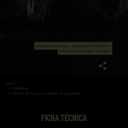
Imágenes inversas
Negativos fotográficos
Edificios Industriales
Molinos
Inicio
Catálogo
Molino de San Juan, Alcalá de Guadaira
FICHA TÉCNICA