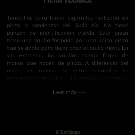
Tenacillas para fumar cigarrillos realizada en
plata a comienzos del Siglo XX. No tiene
punzón de identificación visible. Esta pieza
tiene una varilla formada por una única pieza
que se dobla para dejar paso al anillo móvil. En
sus extremos, las varillas toman forma de
manos que hacen de pinza. A diferencia del
resto, las manos de estas tenacillas se
encuentran desnudas y sin ningún ornamento,
salvo el círculo que anilla lo que sería la
Leer más
muñeca. Su virola tiene forma de anillo
cilíndrico.
Las tenacillas, también conocidas como pinzas
de fumar, son unas pinzas con las que se
sostiene el cigarro o cigarrillo para así evitar el
NºCatálogo