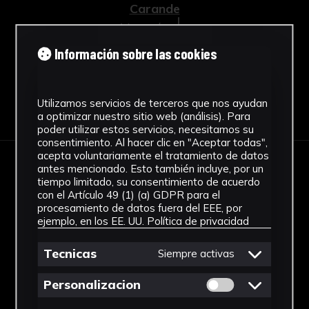
manecillas adoptan forma de pinza, mano,
Carande
garras... y su presión a menudo se regula
Ver más
mediante una virola o abrazadera. La varilla
Información sobre las cookies
normalmente está formada por dos barritas
semicilíndricas, generalmente sin decorar. La
anilla es la parte de sujeción de la mano y para
Utilizamos servicios de terceros que nos ayudan
Descargar Ficha
su uso se introduce el dedo corazón, que con
a optimizar nuestro sitio web (análisis). Para
ayuda del índice permiten mantener la
poder utilizar estos servicios, necesitamos su
consentimiento. Al hacer clic en "Aceptar todas",
tenacilla verticalmente.
acepta voluntariamente el tratamiento de datos
antes mencionado. Esto también incluye, por un
IMÁGENES
Esta tenacilla pertenece a la colección que
tiempo limitado, su consentimiento de acuerdo
con el Artículo 49 (1) (a) GDPR para el
Tabacalera adquirió entre 1989 y 1990 de la
procesamiento de datos fuera del EEE, por
compra de una colección privada, formada por
ejemplo, en los EE. UU.
Política de privacidad
diecisiete tenacillas, de las cuales una es de
oro. Los documentos relativos a la compra-
Tecnicas
Siempre activas
venta así como a la descripción de los
Permitir cookies 
materiales formaban partes del Museo del
Personalizacion
Tabaco de Tabacalera y se encuentran