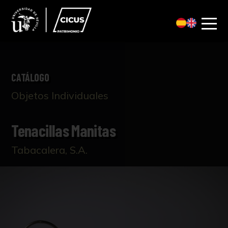
CATÁLOGO
Objetos Individuales
Tenacillas Manitas
Tabacalera, S.A.