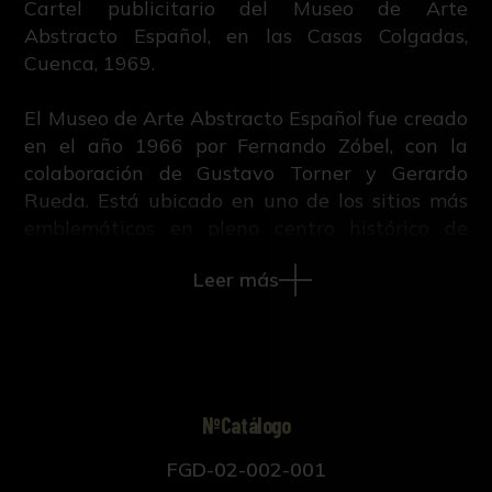
Cartel publicitario del Museo de Arte
Abstracto Español, en las Casas Colgadas,
Cuenca, 1969.
El Museo de Arte Abstracto Español fue creado
en el año 1966 por Fernando Zóbel, con la
colaboración de Gustavo Torner y Gerardo
Rueda. Está ubicado en uno de los sitios más
emblemáticos en pleno centro histórico de
Cuenca, las Casas Colgadas. Tras su apertura
Leer más
este museo se convirtió rápidamente en un
referente para el panorama museístico
nacional e internacional, y alberga grandes
colecciones de arte contemporáneo, más
concretamente abstracto.
NºCatálogo
FGD-02-002-001