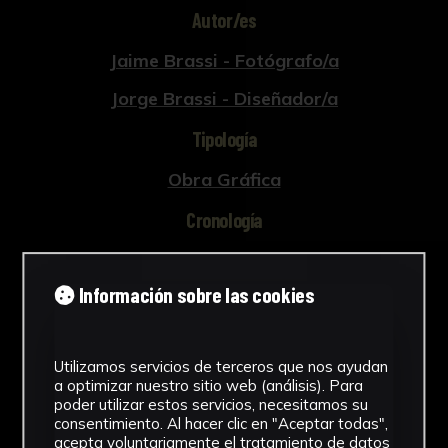
Autor/es
Jaime Brassi - Fotógrafo/a
Jorge Brassi - Diseñador/a
Tipología
Obra Gráfica
Cronología
1969
Información sobre las cookies
Ubicación
Laboratorio de Investigación
Patrimonio Cultural
Utilizamos servicios de terceros que nos ayudan
a optimizar nuestro sitio web (análisis). Para
Dimensiones
poder utilizar estos servicios, necesitamos su
consentimiento. Al hacer clic en "Aceptar todas",
acepta voluntariamente el tratamiento de datos
47,5 x 33 cm