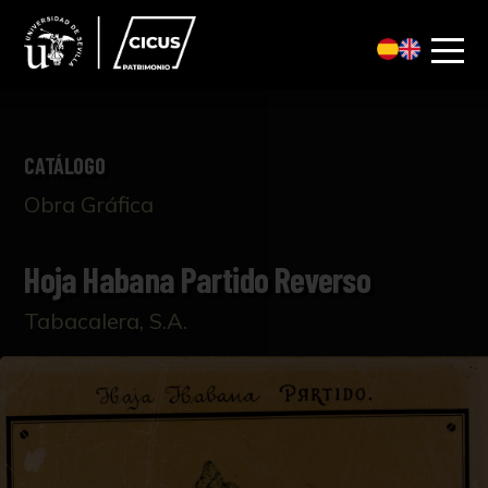
CATÁLOGO
Obra Gráfica
Hoja Habana Partido Reverso
Tabacalera, S.A.