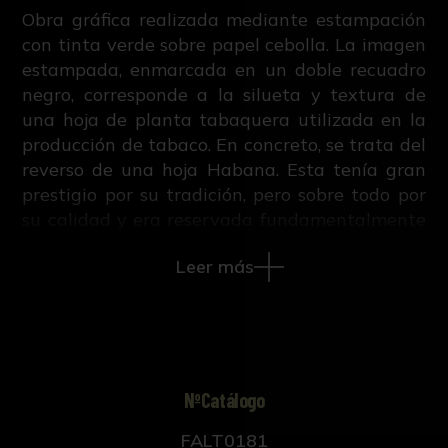
Obra gráfica realizada mediante estampación
con tinta verde sobre papel cebolla. La imagen
estampada, enmarcada en un doble recuadro
negro, corresponde a la silueta y textura de
una hoja de planta tabaquera utilizada en la
producción de tabaco. En concreto, se trata del
reverso de una hoja Habana. Esta tenía gran
prestigio por su tradición, pero sobre todo por
su calidad y era reservada fundamentalmente
para capa y tripa de los cigarros más selectos.
Leer más
Las variedades más importantes eran Vuelta
Abajo, Partido, que es la presente en esta
estampación, y Vuelta Arriba. Este tipo de
estampaciones son de utilidad para conocer el
tipo de hoja y plantas más utilizadas en la
Compañía Arrendataria de Tabacos
NºCatálogo
(Constituida en 1887, que en 1945 pasa a ser
FALT0181
Tabacalera), ya que la CAT tenía un contrato