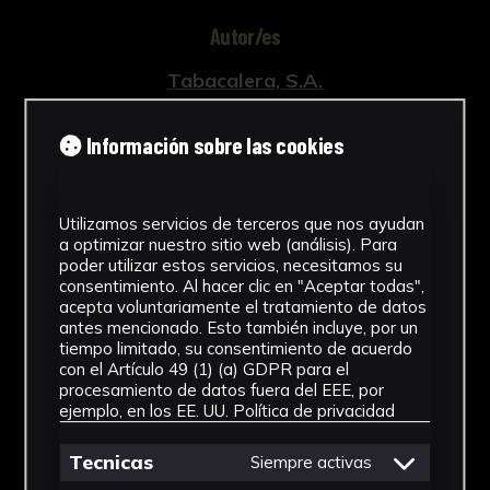
que se renovaba periódicamente, por el cual
Autor/es
las diferentes compañías tabaqueras de
diferentes países les proporcionaban la
Tabacalera, S.A.
materia prima necesaria. Entre los tabacos
Tipología
traídos desde Filipinas, existían cuatro
Información sobre las cookies
variedades de alta calidad: Isabela, Cagayán,
Obra Gráfica
Visayas e Igorrotes, cada una de ellas con una
Cronología
hoja, texturas, olor y sabor diferentes. La hoja
Utilizamos servicios de terceros que nos ayudan
Habana gozaba de gran prestigio gracias a su
a optimizar nuestro sitio web (análisis). Para
SF
poder utilizar estos servicios, necesitamos su
tradición, pero también a la calidad del
consentimiento. Al hacer clic en "Aceptar todas",
producto, que solía reservarse para la capa y
Técnica
acepta voluntariamente el tratamiento de datos
la tripa de los cigarros más selectos. Entre las
antes mencionado. Esto también incluye, por un
Estampado
tiempo limitado, su consentimiento de acuerdo
hojas Habana, destacaban los provenientes de
con el Artículo 49 (1) (a) GDPR para el
Vuelta Arriba, Vuelta Abajo y Partido. Otros
Ubicación
procesamiento de datos fuera del EEE, por
tabacos importados a España fueron los
ejemplo, en los EE. UU.
Política de privacidad
procedentes de Brasil, Puerto Rico (Boliche) o
Residencia Universitaria Ramón
Estados Unidos, entre los que destacan las
Carande
Tecnicas
Siempre activas
hojas de Kentucky y Virginia. Además, de estos,