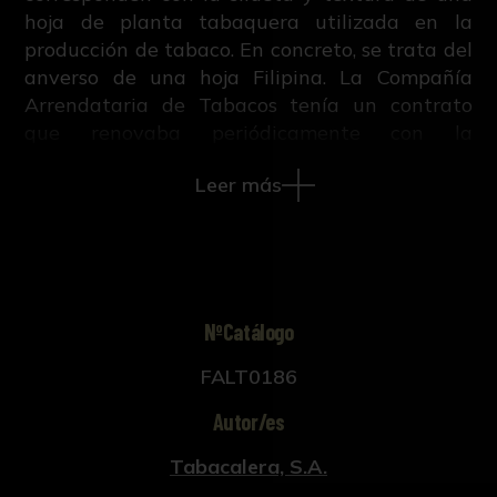
hoja de planta tabaquera utilizada en la
producción de tabaco. En concreto, se trata del
anverso de una hoja Filipina. La Compañía
Arrendataria de Tabacos tenía un contrato
que renovaba periódicamente con la
Compañía General de Tabacos de Filipinas.
Leer más
Esta clase de tabaco presentaba cuatro
variedades – Isabela, Cagayán, Visayas e
Igorrotes – y cada una de ellas ofrecía
diferentes calidades, algo normal en cualquier
tipo de tabaco, dependiendo del tamaño de la
hoja, su textura, flexibilidad, fermentación, etc.
NºCatálogo
Los distintos tipos de hoja tenían aplicaciones
FALT0186
específicas. Dentro del tabaco Filipino, la hoja
Isabela - que es la del presente ejemplar - iba
Autor/es
destinada fundamentalmente a cigarros
peninsulares marca grande y en menor medida
Tabacalera, S.A.
a cigarros peninsulares marca chica; la hoja