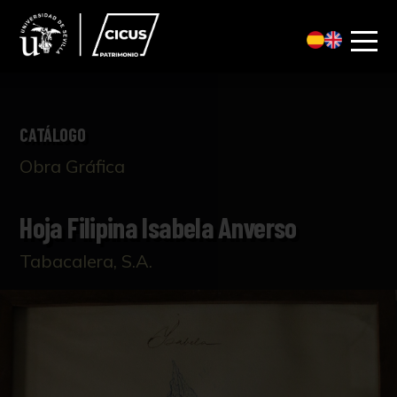
CATÁLOGO
Obra Gráfica
Hoja Filipina Isabela Anverso
Tabacalera, S.A.