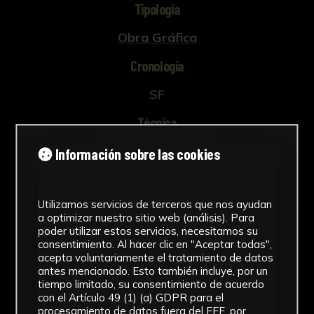
Tipología
Cagayán a cigarros marca chica y
secundariamente a cigarrillos picado fino ; la
Obra Gráfica
hoja Visayas para picado entrefino y común en
Cronología
su totalidad, y por último, la hoja Igorrotes a
cigarrillos entrefinos y picado entrefino y
SF
común. Por la marca de agua que presenta el
papel, podemos datar la obra en la primera
Técnica
mitad del siglo XX. Este tipo de estampaciones
Estampado
Información sobre las cookies
son de utilidad para conocer el tipo de hoja y
plantas más utilizadas en la Compañía
Materiales
Arrendataria de Tabacos (Constituida en 1887,
Utilizamos servicios de terceros que nos ayudan
que en 1945 pasa a ser Tabacalera), ya que la
Papel
a optimizar nuestro sitio web (análisis). Para
CAT tenía un contrato que se renovaba
Ver más
poder utilizar estos servicios, necesitamos su
periódicamente, por el cual las diferentes
consentimiento. Al hacer clic en "Aceptar todas",
acepta voluntariamente el tratamiento de datos
compañías tabaqueras de diferentes países les
antes mencionado. Esto también incluye, por un
proporcionaban la materia prima necesaria.
tiempo limitado, su consentimiento de acuerdo
Entre los tabacos traídos desde Filipinas,
con el Artículo 49 (1) (a) GDPR para el
Descargar Ficha
procesamiento de datos fuera del EEE, por
existían cuatro variedades de alta calidad: