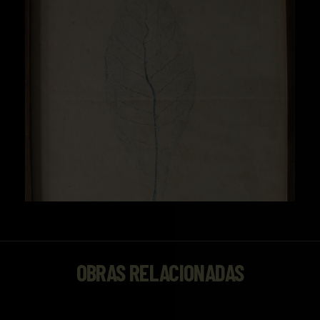
la guerra colonial, iniciada en la década de
1880 y que se agravó notablemente en 1898,
con la pérdida de las últimas colonias. Esto,
junto a una mejor competencia de los
mercados europeos, supuso un desvío de la
compra-venta de tabaco americano hacia un
comercio con Europa. Sin embargo, la hoja
Filipina y Habana no perderían prestigio y
siguieron siendo las más consumidas hasta la
década de los años 40, cuando se produce un
auge en el consumo de la hoja Virginia.
OBRAS RELACIONADAS