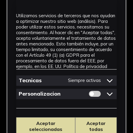
SF
Ubicación
Utilizamos servicios de terceros que nos ayudan
a optimizar nuestro sitio web (análisis). Para
Laboratorio de Investigación
poder utilizar estos servicios, necesitamos su
consentimiento. Al hacer clic en "Aceptar todas",
Patrimonio Cultural
acepta voluntariamente el tratamiento de datos
antes mencionado. Esto también incluye, por un
Dimensiones
tiempo limitado, su consentimiento de acuerdo
con el Artículo 49 (1) (a) GDPR para el
29,5 x 20,7 cm
procesamiento de datos fuera del EEE, por
ejemplo, en los EE. UU.
Política de privacidad
Procedencia
Tecnicas
Siempre activas
Carpeta Viena I. Taller de Gerardo
Delgado. Olivares (Sevilla).
Permitir cookies 
Personalizacion
Ver más
Aceptar
Aceptar
seleccionadas
todas
Descargar Ficha