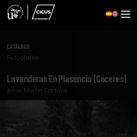
CATÁLOGO
Fotografías
Lavanderas En Plasencia (Cáceres)
Jesús Martín Cartaya