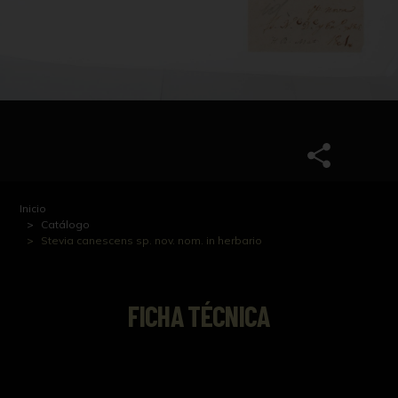
Inicio
Catálogo
Stevia canescens sp. nov. nom. in herbario
FICHA TÉCNICA