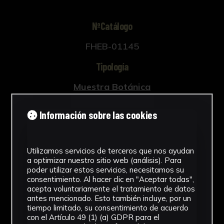
NºCatálogo
FHEB-01145
Tipología
Muestra Botánica
Cronología
Información sobre las cookies
SF
Fondo
Utilizamos servicios de terceros que nos ayudan
a optimizar nuestro sitio web (análisis). Para
Fondo Herbario
poder utilizar estos servicios, necesitamos su
consentimiento. Al hacer clic en "Aceptar todas",
Inscripciones
acepta voluntariamente el tratamiento de datos
antes mencionado. Esto también incluye, por un
U-088
tiempo limitado, su consentimiento de acuerdo
con el Artículo 49 (1) (a) GDPR para el