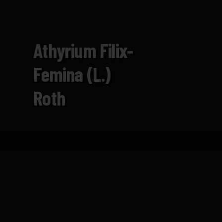
Athyrium Filix-
Femina (L.)
Roth
Inicio
Catálogo
Athyrium filix-femina (L.) Roth
FICHA TÉCNICA