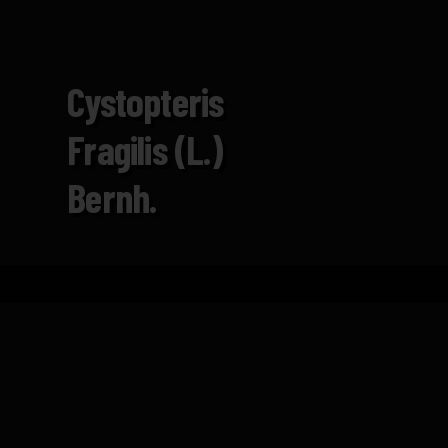
Cystopteris
Fragilis (L.)
Bernh.
Inicio
Catálogo
Cystopteris fragilis (L.) Bernh.
FICHA TÉCNICA