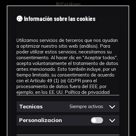
NºCatálogo
FHEB-03639
Información sobre las cookies
Tipología
Utilizamos servicios de terceros que nos ayudan
Muestra Botánica
a optimizar nuestro sitio web (análisis). Para
poder utilizar estos servicios, necesitamos su
Cronología
consentimiento. Al hacer clic en "Aceptar todas",
acepta voluntariamente el tratamiento de datos
SF
antes mencionado. Esto también incluye, por un
tiempo limitado, su consentimiento de acuerdo
Fondo
con el Artículo 49 (1) (a) GDPR para el
procesamiento de datos fuera del EEE, por
Fondo Herbario
ejemplo, en los EE. UU.
Política de privacidad
Inscripciones
Tecnicas
Siempre activas
U001
Permitir cookies 
Personalizacion
Género