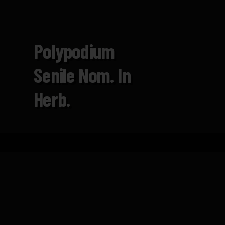
Polypodium
Senile Nom. In
Herb.
Inicio
Catálogo
Polypodium senile nom. in her
FICHA TÉCNICA