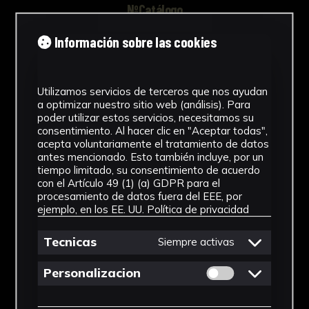
NºCatálogo
FHEB-03879
Información sobre las cookies
Tipología
Utilizamos servicios de terceros que nos ayudan
Muestra Botánica
a optimizar nuestro sitio web (análisis). Para
poder utilizar estos servicios, necesitamos su
Cronología
consentimiento. Al hacer clic en "Aceptar todas",
acepta voluntariamente el tratamiento de datos
SF
antes mencionado. Esto también incluye, por un
tiempo limitado, su consentimiento de acuerdo
Fondo
con el Artículo 49 (1) (a) GDPR para el
procesamiento de datos fuera del EEE, por
Fondo Herbario
ejemplo, en los EE. UU.
Política de privacidad
Género
Tecnicas
Siempre activas
Polypodium
Permitir cookies 
Personalizacion
Familia