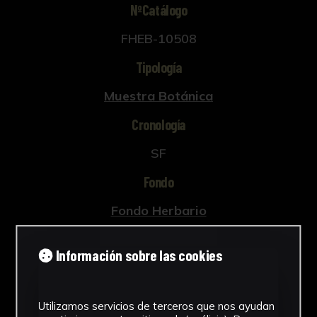
NºCatálogo
FHEB-10508
Tipología
Muestra Botánica
Cronología
SF
Fondo
Fondo Herbario
Género
Información sobre las cookies
Festuca
Familia
Utilizamos servicios de terceros que nos ayudan