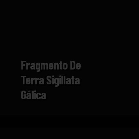
Fragmento De
Terra Sigillata
Gálica
Inicio
Catálogo
Fragmento de terra sigillata gá