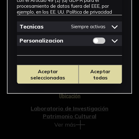
con el Artículo 49 (1) (a) GDPR para el
procesamiento de datos fuera del EEE, por
Documento
ejemplo, en los EE. UU.
Política de privacidad
Cronología
Tecnicas
Siempre activas
1991 - 1992
Permitir cookies 
Personalizacion
Técnica
Impresión
Materiales
Aceptar
Aceptar
seleccionadas
todas
Cartulina
Ubicación
Laboratorio de Investigación
Patrimonio Cultural
Ver más