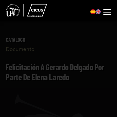
CATÁLOGO
Documento
Felicitación A Gerardo Delgado Por
Parte De Elena Laredo