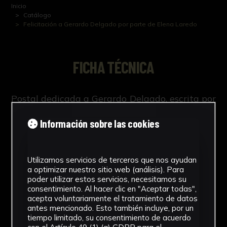
Inicio
Catálogo
Felicitación a Gerardo Delgado por parte de Elena Laredo
FICHA TÉCNICA
Postal dedicada a Gerardo Delgado, escrita por
Elena Laredo con ilustración del Pabellón de la
Información sobre las cookies
Navegación.
Utilizamos servicios de terceros que nos ayudan
a optimizar nuestro sitio web (análisis). Para
NºCatálogo
poder utilizar estos servicios, necesitamos su
consentimiento. Al hacer clic en "Aceptar todas",
FGD-07-0XX-002
acepta voluntariamente el tratamiento de datos
antes mencionado. Esto también incluye, por un
tiempo limitado, su consentimiento de acuerdo
Tipología