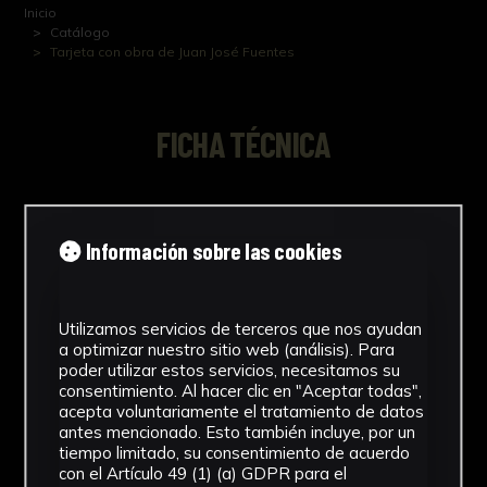
Inicio
Catálogo
Tarjeta con obra de Juan José Fuentes
FICHA TÉCNICA
Tarjeta con una de las obras presentada en
ARCO'88 por la Galería Rafael Ortiz
Información sobre las cookies
Utilizamos servicios de terceros que nos ayudan
a optimizar nuestro sitio web (análisis). Para
NºCatálogo
poder utilizar estos servicios, necesitamos su
consentimiento. Al hacer clic en "Aceptar todas",
FGD-07-0XX-042
acepta voluntariamente el tratamiento de datos
antes mencionado. Esto también incluye, por un
Tipología
tiempo limitado, su consentimiento de acuerdo
con el Artículo 49 (1) (a) GDPR para el