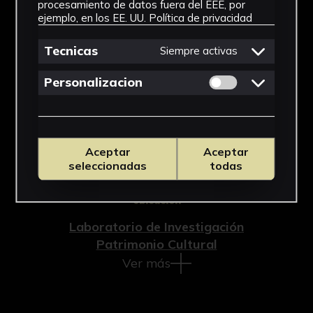
Documento
procesamiento de datos fuera del EEE, por
ejemplo, en los EE. UU.
Política de privacidad
Cronología
Tecnicas
Siempre activas
1988
Permitir cookies 
Personalizacion
Técnica
Impresión
Materiales
Aceptar
Aceptar
seleccionadas
todas
Cartulina
Ubicación
Laboratorio de Investigación
Patrimonio Cultural
Ver más