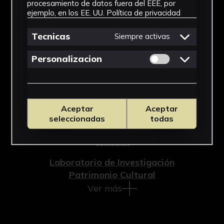
Documento
procesamiento de datos fuera del EEE, por
ejemplo, en los EE. UU.
Política de privacidad
Cronología
Tecnicas
Siempre activas
SF
Permitir cookies 
Personalizacion
Técnica
Bolígrafo sobre papel
Materiales
Aceptar
Aceptar
seleccionadas
todas
Papel
Ubicación
Laboratorio de Investigación
Patrimonio Cultural
Ver más