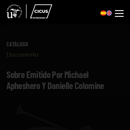
CATÁLOGO
Documento
Sobre Emitido Por Michael
Apheshero Y Danielle Colomine