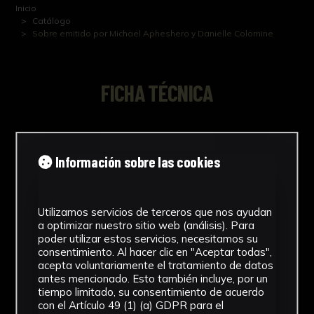
Inicio
Catálogo
Sobre emitido por Michael Apheshero y Danielle Colomine
FICHA TÉCNICA
Sobre emitido por Michael Apheshero y
Danielle Colomine
Información sobre las cookies
Utilizamos servicios de terceros que nos ayudan
a optimizar nuestro sitio web (análisis). Para
NºCatálogo
poder utilizar estos servicios, necesitamos su
consentimiento. Al hacer clic en "Aceptar todas",
FGD-07-0XX-054
acepta voluntariamente el tratamiento de datos
antes mencionado. Esto también incluye, por un
Tipología
tiempo limitado, su consentimiento de acuerdo
con el Artículo 49 (1) (a) GDPR para el